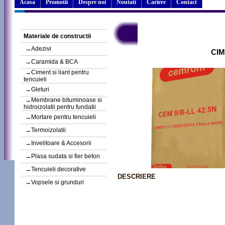
Acasa
Promotii
Despre noi
Noutati
Cariere
Contact
Produse
CIMENT CEMROM 40KG 42.
Materiale de constructii
→Adezivi
CIM
→Caramida & BCA
→Ciment si liant pentru
tencuieli
→Gleturi
→Membrane bituminoase si
hidroizolatii pentru fundatii
→Mortare pentru tencuieli
→Termoizolatii
→Invelitoare & Accesorii
→Plasa sudata si fier beton
→Tencuieli decorative
DESCRIERE
→Vopsele si grunduri